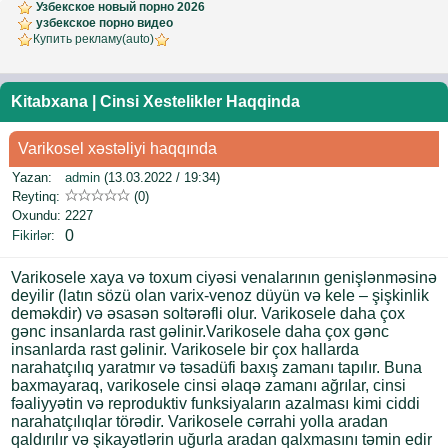
Узбекское новый порно 2026
узбекское порно видео
Купить рекламу(auto)
Kitabxana
|
Cinsi Xestelikler Haqqinda
Varikosel xəstəliyi haqqında
Yazan:
admin
(13.03.2022 / 19:34)
Reytinq:
(0)
Oxundu:
2227
0
Fikirlər
:
Varikosele xaya və toxum ciyəsi venalarının genişlənməsinə
deyilir (latın sözü olan varix-venoz düyün və kele – şişkinlik
deməkdir) və əsasən soltərəfli olur. Varikosele daha çox
gənc insanlarda rast gəlinir.Varikosele daha çox gənc
insanlarda rast gəlinir. Varikosele bir çox hallarda
narahatçılıq yaratmır və təsadüfi baxış zamanı tapılır. Buna
baxmayaraq, varikosele cinsi əlaqə zamanı ağrılar, cinsi
fəaliyyətin və reproduktiv funksiyaların azalması kimi ciddi
narahatçılıqlar törədir. Varikosele cərrahi yolla aradan
qaldırılır və şikayətlərin uğurla aradan qalxmasını təmin edir